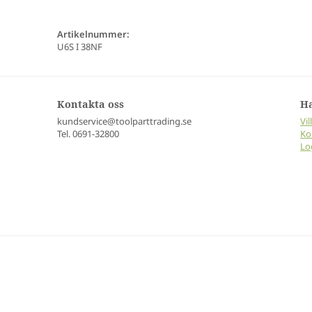
Artikelnummer:
U6S I 38NF
Kontakta oss
H
kundservice@toolparttrading.se
Vil
Tel. 0691-32800
Ko
Lo