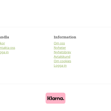
andla
Information
lkor
Om oss
ntakta oss
Nyheter
gga in
Nyhetsbrev
Avtalskund
Om cookies
Logga in