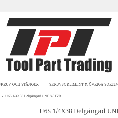
SKRUV OCH STÄNGER
SKRUVSORTIMENT & ÖVRIGA SORTI
B
/
U6S 1/4X38 Delgängad UNF 8.8 FZB
U6S 1/4X38 Delgängad UNF