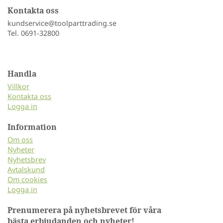
Kontakta oss
kundservice@toolparttrading.se
Tel. 0691-32800
Handla
Villkor
Kontakta oss
Logga in
Information
Om oss
Nyheter
Nyhetsbrev
Avtalskund
Om cookies
Logga in
Prenumerera på nyhetsbrevet för våra
bästa erbjudanden och nyheter!