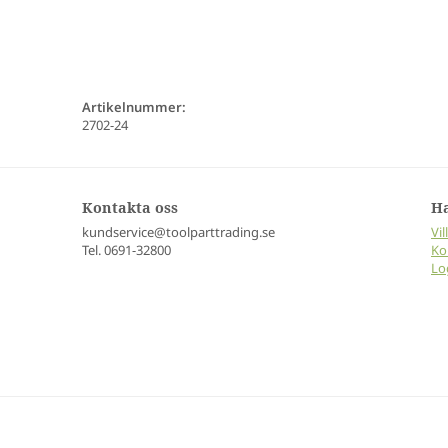
Artikelnummer:
2702-24
Kontakta oss
H
kundservice@toolparttrading.se
Vil
Tel. 0691-32800
Ko
Lo