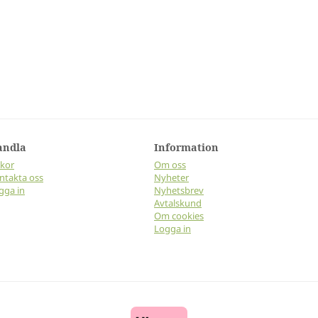
andla
Information
lkor
Om oss
ntakta oss
Nyheter
gga in
Nyhetsbrev
Avtalskund
Om cookies
Logga in