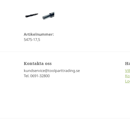
Artikelnummer:
5475-17,5
Kontakta oss
H
kundservice@toolparttrading.se
Vil
Tel. 0691-32800
Ko
Lo