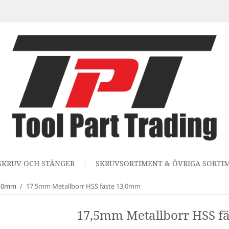
SKRUV OCH STÄNGER
SKRUVSORTIMENT & ÖVRIGA SORTI
13,0mm
/
17,5mm Metallborr HSS fäste 13,0mm
17,5mm Metallborr HSS f