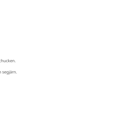
i chucken.
h segjärn.