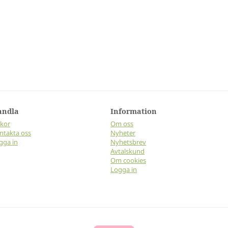
andla
Information
lkor
Om oss
ntakta oss
Nyheter
gga in
Nyhetsbrev
Avtalskund
Om cookies
Logga in