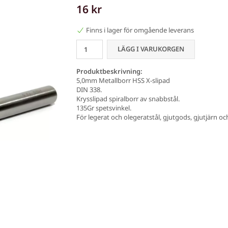
16 kr
Finns i lager för omgående leverans
LÄGG I VARUKORGEN
Produktbeskrivning:
5,0mm Metallborr HSS X-slipad
DIN 338.
Krysslipad spiralborr av snabbstål.
135Gr spetsvinkel.
För legerat och olegeratstål, gjutgods, gjutjärn oc