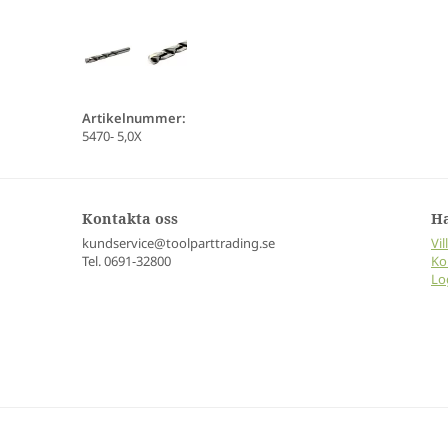
Artikelnummer:
5470- 5,0X
Kontakta oss
H
kundservice@toolparttrading.se
Vil
Tel. 0691-32800
Ko
Lo