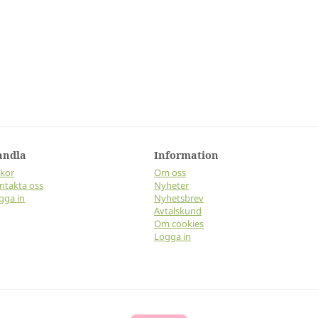
andla
Information
lkor
Om oss
ntakta oss
Nyheter
gga in
Nyhetsbrev
Avtalskund
Om cookies
Logga in