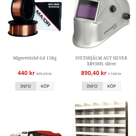
Migsvetstråd 0,8 15Kg
SVETSHJÄLM AUT SILVER
XR938H. Silver
440 kr
890,40 kr
495,20 kr
1 100 kr
INFO
KÖP
INFO
KÖP