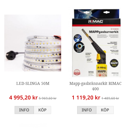
LED-SLINGA 50M
Mapp-gasbrännarkit RIMAC
400
4 995,20 kr
1 119,20 kr
5 969,60 kr
1 489,60 kr
INFO
KÖP
INFO
KÖP