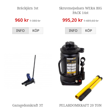
Bräckjärn 3st
Skruvmejselsats WERA BIG
PACK 14st
960 kr
995,20 kr
1 380 kr
1 489,60 kr
INFO
KÖP
INFO
KÖP
Garagedomkraft 3T
PELARDOMKRAFT 20 TON