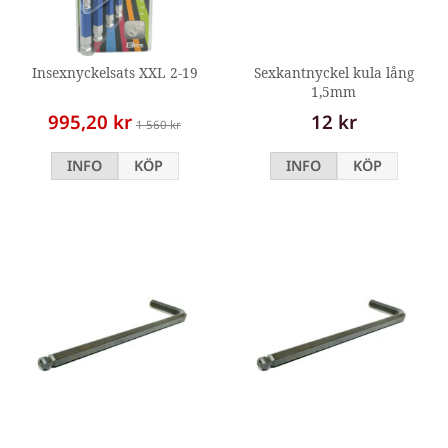
Insexnyckelsats XXL 2-19
Sexkantnyckel kula lång
1,5mm
995,20 kr
12 kr
1 560 kr
INFO
KÖP
INFO
KÖP