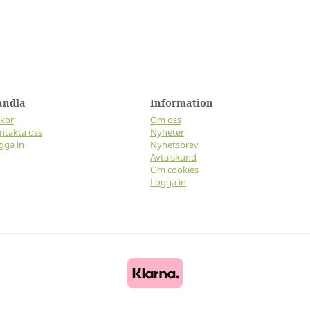
andla
Information
lkor
Om oss
ntakta oss
Nyheter
gga in
Nyhetsbrev
Avtalskund
Om cookies
Logga in