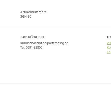
Artikelnummer:
SGH-30
Kontakta oss
H
kundservice@toolparttrading.se
Vil
Tel. 0691-32800
Ko
Lo