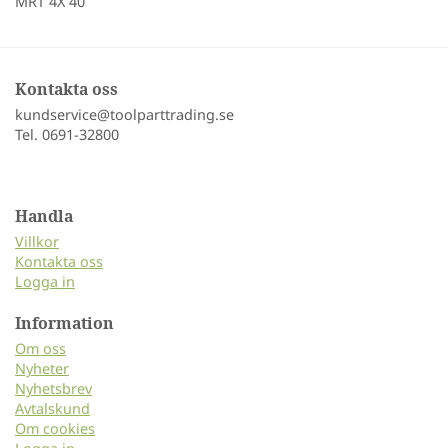
MRT 4X 40
Kontakta oss
kundservice@toolparttrading.se
Tel. 0691-32800
Handla
Villkor
Kontakta oss
Logga in
Information
Om oss
Nyheter
Nyhetsbrev
Avtalskund
Om cookies