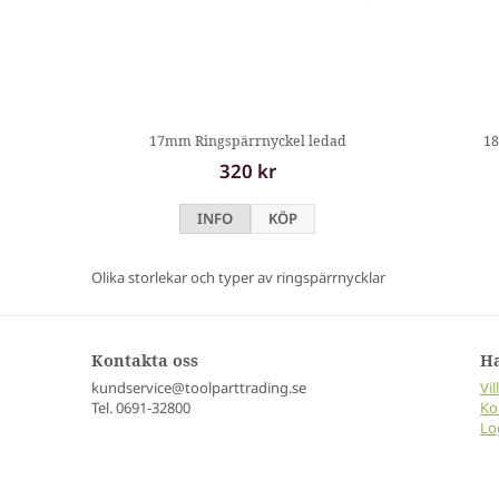
17mm Ringspärrnyckel ledad
18
320 kr
INFO
KÖP
Olika storlekar och typer av ringspärrnycklar
Kontakta oss
H
kundservice@toolparttrading.se
Vil
Tel. 0691-32800
Ko
Lo