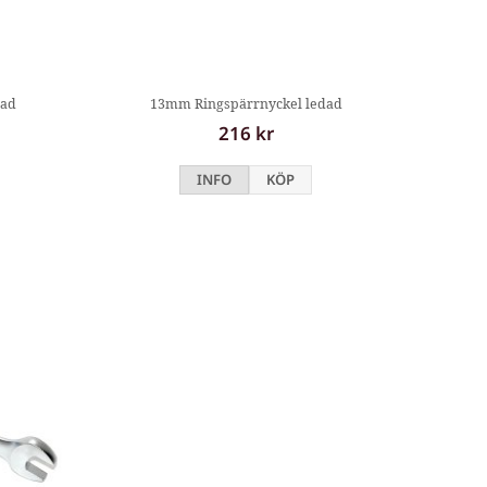
dad
13mm Ringspärrnyckel ledad
216 kr
INFO
KÖP