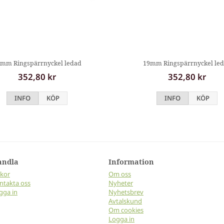
mm Ringspärrnyckel ledad
19mm Ringspärrnyckel le
352,80 kr
352,80 kr
INFO
KÖP
INFO
KÖP
andla
Information
lkor
Om oss
ntakta oss
Nyheter
gga in
Nyhetsbrev
Avtalskund
Om cookies
Logga in