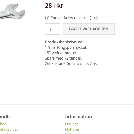
281 kr
Endast få kvar i lagret (1 st)
LÄGG I VARUKORGEN
Produktbeskrivning:
17mm Ringspärrnyckel.
15° vinklat huvud.
Spärr med 72 tänder.
Omkastare för skruvafast/lös.
andla
Information
lkor
Om oss
ntakta oss
Nyheter